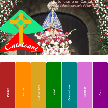
Catolicismo en Cantabria
y de la diócesis española de Santander
Celebraciones
Consagrados
Actualidad
Diócesis
Pasado
Laicos
Otros